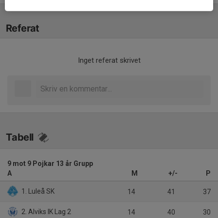
Referat
Inget referat skrivet
Tabell
9 mot 9 Pojkar 13 år Grupp
A
M
+/-
P
1. Luleå SK
14
41
37
2. Alviks IK Lag 2
14
40
30