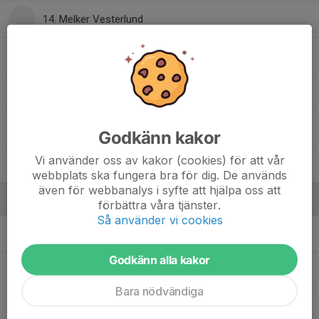
14. Melker Vesterlund
14. Petrus Eman
20. Liam Wennberg
22. Jonas Nordswahn
Godkänn kakor
Vi använder oss av kakor (cookies) för att vår
24. Pontus Eriksson
webbplats ska fungera bra för dig. De används
även för webbanalys i syfte att hjälpa oss att
Ledare
förbättra våra tjänster.
Så använder vi cookies
Jessica Wennberg
Lagledare
Godkänn alla kakor
Johanna Nordswahn
Tränare
Bara nödvändiga
Magnus Gustavsson
Tränare