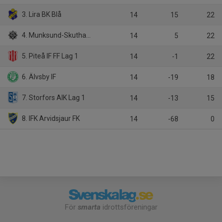
3. Lira BK Blå
14
15
22
4. Munksund-Skuthamns SK
14
5
22
5. Piteå IF FF Lag 1
14
-1
22
6. Älvsby IF
14
-19
18
7. Storfors AIK Lag 1
14
-13
15
8. IFK Arvidsjaur FK
14
-68
0
För
smarta
idrottsföreningar