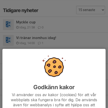
Tidigare nyheter
Myckle cup
Idag, 21:58
0
Vi tränar inomhus idag!
Idag, 14:00
1
Försäljning av plastpåsar
Idag, 08:28
0
Ändrad tid matchen lördag
31 jul, 00:22
4
Påminnelse
Godkänn kakor
30 jul, 18:28
0
Vi använder oss av kakor (cookies) för att vår
webbplats ska fungera bra för dig. De används
Lottning av extra häften
även för webbanalys i syfte att hjälpa oss att
30 jul, 14:53
0