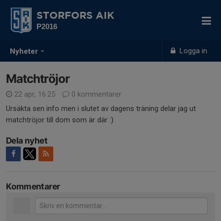
STORFORS AIK
P2016
Logga in
Nyheter
Matchtröjor
22 apr, 16:25
0 kommentarer
Ursäkta sen info men i slutet av dagens träning delar jag ut
matchtröjor till dom som är där :)
Dela nyhet
Kommentarer