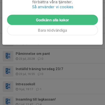
förbättra våra tjänster.
Så använder vi cookies
Saikhäften
29 jul, 10:55
0
Godkänn alla kakor
Match mot jokkmokk
27 jul, 20:26
2
Bara nödvändiga
Kiosken vecka 33
26 jul, 21:55
8
Påminnelse om pant
23 jul, 20:28
0
Inställd träning torsdag 23/7
23 jul, 16:55
0
Intressekoll
9 jul, 19:17
1
Insamling till lagkassan!
1 jul, 11:47
4