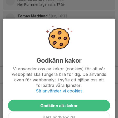
Hej! Kommer lagen snart? 😃
Tomas Marklund
5 jun, 16:33
Hej! Lagen kommer snart! Vi behöver bara pussla ihop de
sista detaljerna :)
Tidigare nyheter
Godkänn kakor
Vi använder oss av kakor (cookies) för att vår
kiosken den 29 aug
webbplats ska fungera bra för dig. De används
Idag, 11:32
0
även för webbanalys i syfte att hjälpa oss att
förbättra våra tjänster.
Myckle cup
Så använder vi cookies
Igår, 21:58
0
Godkänn alla kakor
Vi tränar inomhus idag!
Igår, 14:00
1
Bara nödvändiga