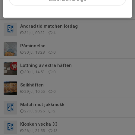
Försäljning av plastpåsar
Igår, 08:28
0
Ändrad tid matchen lördag
31 jul, 00:22
4
Påminnelse
30 jul, 18:28
0
Lottning av extra häften
30 jul, 14:53
0
Saikhäften
29 jul, 10:55
0
Match mot jokkmokk
27 jul, 20:26
2
Kiosken vecka 33
26 jul, 21:55
13