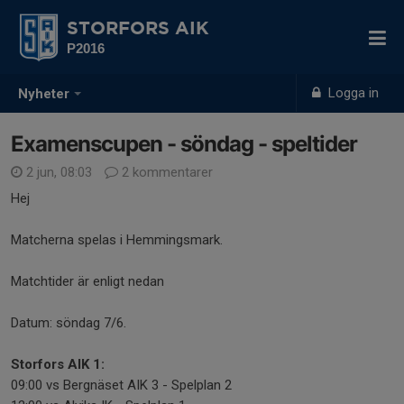
STORFORS AIK
P2016
Logga in
Nyheter
Examenscupen - söndag - speltider
2 jun, 08:03
2 kommentarer
Hej
Matcherna spelas i Hemmingsmark.
Matchtider är enligt nedan
Datum: söndag 7/6.
Storfors AIK 1:
09:00 vs Bergnäset AIK 3 - Spelplan 2