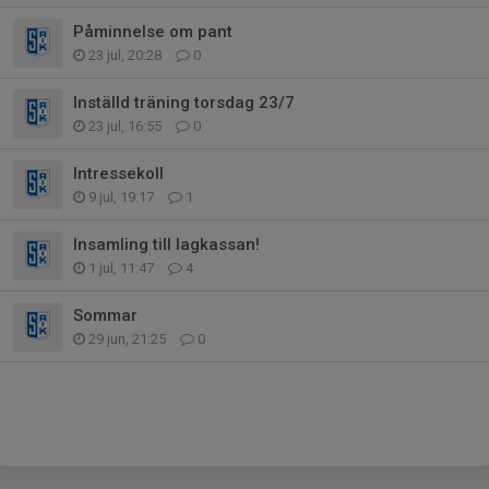
Påminnelse om pant
23 jul, 20:28
0
Inställd träning torsdag 23/7
23 jul, 16:55
0
Intressekoll
9 jul, 19:17
1
Insamling till lagkassan!
1 jul, 11:47
4
Sommar
29 jun, 21:25
0