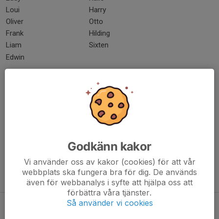
Loui
Harry
Oliver
Otto
Frank
Hilding
Liam
Sixten
Edwin
Dela nyhet
Kommentarer
Godkänn kakor
Vi använder oss av kakor (cookies) för att vår
webbplats ska fungera bra för dig. De används
Tidigare nyheter
även för webbanalys i syfte att hjälpa oss att
förbättra våra tjänster.
Så använder vi cookies
Försäljning av plastpåsar
Idag, 08:28
0