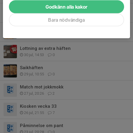
Godkänn alla kakor
Ändrad tid matchen lördag
31 jul, 00:22
4
Bara nödvändiga
Påminnelse
30 jul, 18:28
0
Lottning av extra häften
30 jul, 14:53
0
Saikhäften
29 jul, 10:55
0
Match mot jokkmokk
27 jul, 20:26
2
Kiosken vecka 33
26 jul, 21:55
7
Påminnelse om pant
23 jul, 20:28
0