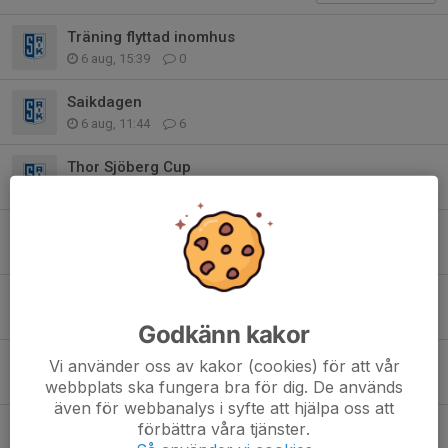
Träning flyttad inomhus
6 aug, 15:39
0
Saikdagen
6 aug, 11:44
6
Thor Sjöberg Cup
30 jul, 10:42
1
Kallelser
28 jul, 09:40
0
F2019 behöver er hjälp – annars riskerar laget att pausas
19 jul, 12:00
7
Godkänn kakor
Kommande cuper och viktig information ⚽💙
Vi använder oss av kakor (cookies) för att vår
3 jul, 23:11
0
webbplats ska fungera bra för dig. De används
även för webbanalys i syfte att hjälpa oss att
Uppehåll
förbättra våra tjänster.