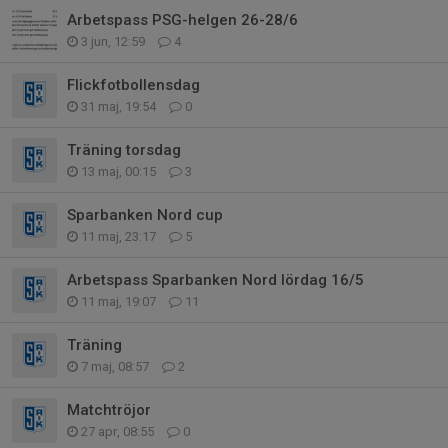
Arbetspass PSG-helgen 26-28/6
3 jun, 12:59
4
Flickfotbollensdag
31 maj, 19:54
0
Träning torsdag
13 maj, 00:15
3
Sparbanken Nord cup
11 maj, 23:17
5
Arbetspass Sparbanken Nord lördag 16/5
11 maj, 19:07
11
Träning
7 maj, 08:57
2
Matchtröjor
27 apr, 08:55
0