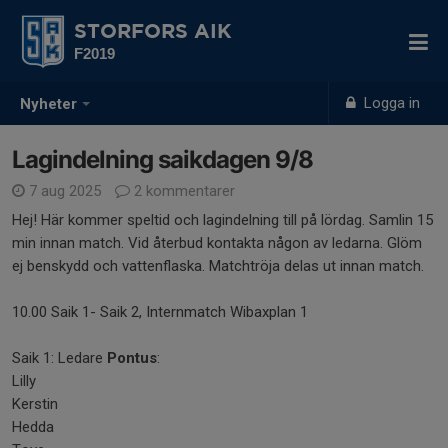
STORFORS AIK
F2019
Logga in
Nyheter
Lagindelning saikdagen 9/8
7 aug 2025
2 kommentarer
Hej! Här kommer speltid och lagindelning till på lördag. Samlin 15
min innan match. Vid återbud kontakta någon av ledarna. Glöm
ej benskydd och vattenflaska. Matchtröja delas ut innan match.
10.00 Saik 1- Saik 2, Internmatch Wibaxplan 1
Saik 1: Ledare
Pontus
:
Lilly
Kerstin
Hedda