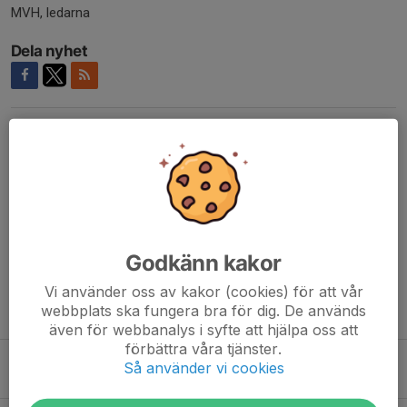
MVH, ledarna
Dela nyhet
Kommentarer
Amanda Uvén
7 aug 2025
Hej! trodde jag hade sparat svaret i kallelsen, men Filippa
vill vara med på lördag om det inte är försent :)
Elisabeth Marklund
7 aug 2025
Godkänn kakor
Går bra!
Vi använder oss av kakor (cookies) för att vår
webbplats ska fungera bra för dig. De används
Tidigare nyheter
även för webbanalys i syfte att hjälpa oss att
förbättra våra tjänster.
Träning flyttad inomhus
Så använder vi cookies
6 aug, 15:39
0