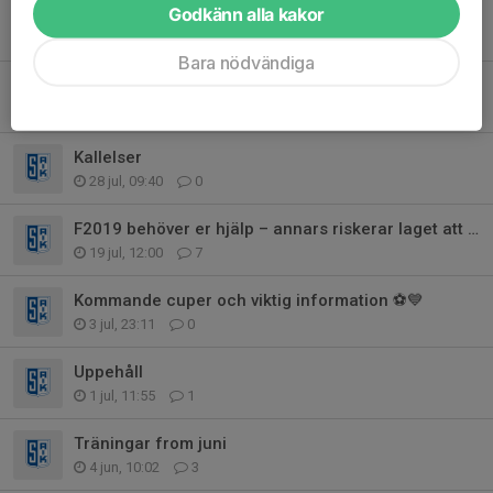
Godkänn alla kakor
Saikdagen
6 aug, 11:44
6
Bara nödvändiga
Thor Sjöberg Cup
30 jul, 10:42
1
Kallelser
28 jul, 09:40
0
F2019 behöver er hjälp – annars riskerar laget att pausas
19 jul, 12:00
7
Kommande cuper och viktig information ⚽💙
3 jul, 23:11
0
Uppehåll
1 jul, 11:55
1
Träningar from juni
4 jun, 10:02
3