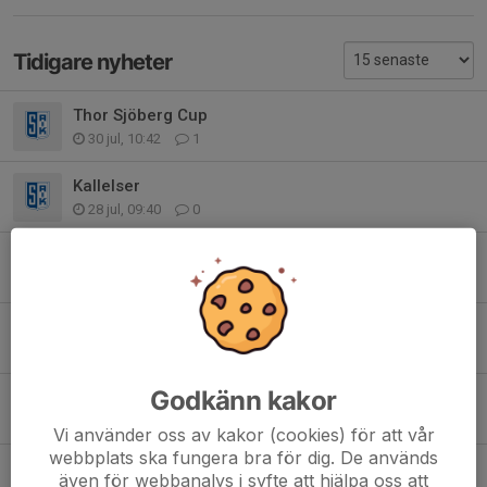
Tidigare nyheter
Thor Sjöberg Cup
30 jul, 10:42
1
Kallelser
28 jul, 09:40
0
F2019 behöver er hjälp – annars riskerar laget att pausas
19 jul, 12:00
7
Kommande cuper och viktig information ⚽💙
3 jul, 23:11
0
Godkänn kakor
Uppehåll
1 jul, 11:55
1
Vi använder oss av kakor (cookies) för att vår
webbplats ska fungera bra för dig. De används
Träningar from juni
även för webbanalys i syfte att hjälpa oss att