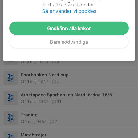
4 jun, 10:02
3
förbättra våra tjänster.
Så använder vi cookies
Arbetspass PSG-helgen 26-28/6
3 jun, 12:59
4
Godkänn alla kakor
Flickfotbollensdag
Bara nödvändiga
31 maj, 19:54
0
Träning torsdag
13 maj, 00:15
3
Sparbanken Nord cup
11 maj, 23:17
5
Arbetspass Sparbanken Nord lördag 16/5
11 maj, 19:07
11
Träning
7 maj, 08:57
2
Matchtröjor